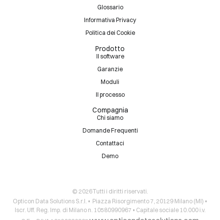
Glossario
Informativa Privacy
Politica dei Cookie
Prodotto
Il software
Garanzie
Moduli
Il processo
Compagnia
Chi siamo
Domande Frequenti
Contattaci
Demo
© 2026Tutti i diritti riservati.
Opticon Data Solutions S.r.l. • Piazza Risorgimento 7, 20129 Milano (MI) •
Iscr. Uff. Reg. Imp. di Milano n. 10580990967 • Capitale sociale 10.000 i.v.