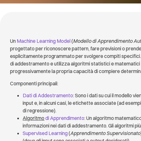
Un
Machine Learning Model
(
Modello di Apprendimento Au
progettato per riconoscere pattern, fare previsioni o prend
esplicitamente programmato per svolgere compiti specifici.
di addestramento e utilizza algoritmi statistici e matematici
progressivamente la propria capacità di compiere determina
Componenti principali:
Dati di Addestramento
: Sono i dati su cui il modello v
input e, in alcuni casi, le etichette associate (ad esemp
di regressione).
Algoritmo
di Apprendimento
: Un algoritmo matematico
informazioni nei dati di addestramento. Gli algoritmi pi
Supervised Learning
(
Apprendimento Supervisionato
(dove gli input sono associati a output desiderati).