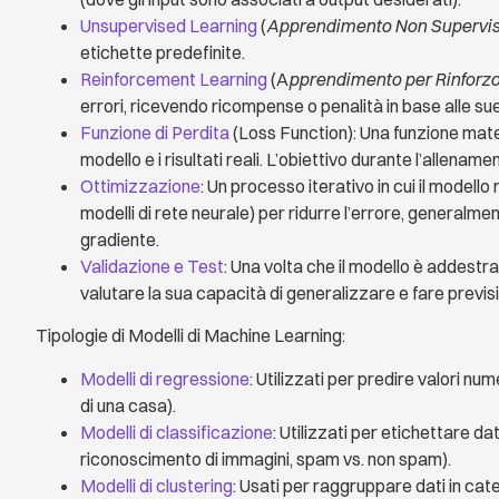
Unsupervised Learning
(
Apprendimento Non Supervis
etichette predefinite.
Reinforcement Learning
(A
pprendimento per Rinforz
errori, ricevendo ricompense o penalità in base alle sue
Funzione di Perdita
(Loss Function): Una funzione matem
modello e i risultati reali. L’obiettivo durante l’allena
Ottimizzazione
: Un processo iterativo in cui il modello
modelli di rete neurale) per ridurre l’errore, generalm
gradiente.
Validazione e Test
: Una volta che il modello è addestra
valutare la sua capacità di generalizzare e fare previsio
Tipologie di Modelli di Machine Learning:
Modelli di regressione
: Utilizzati per predire valori n
di una casa).
Modelli di classificazione
: Utilizzati per etichettare d
riconoscimento di immagini, spam vs. non spam).
Modelli di clustering
: Usati per raggruppare dati in cate