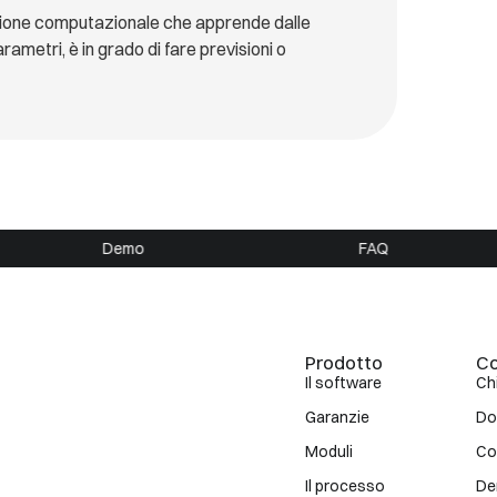
azione computazionale che apprende dalle
rametri, è in grado di fare previsioni o
Demo
FAQ
Prodotto
C
Il software
Ch
Garanzie
Do
Moduli
Co
Il processo
D