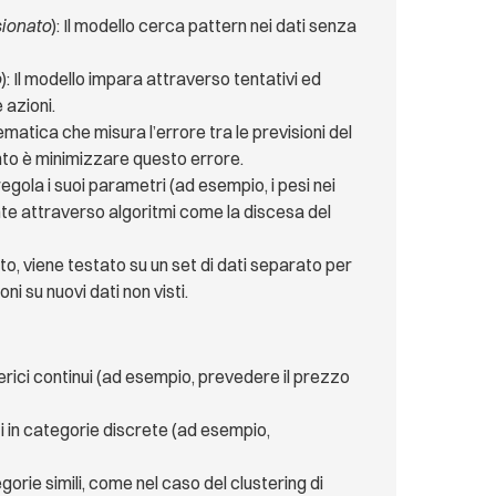
ionato
): Il modello cerca pattern nei dati senza
o
): Il modello impara attraverso tentativi ed
 azioni.
atica che misura l’errore tra le previsioni del
mento è minimizzare questo errore.
 regola i suoi parametri (ad esempio, i pesi nei
ente attraverso algoritmi come la discesa del
to, viene testato su un set di dati separato per
ni su nuovi dati non visti.
umerici continui (ad esempio, prevedere il prezzo
ati in categorie discrete (ad esempio,
gorie simili, come nel caso del clustering di